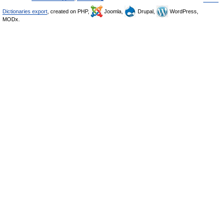
Dictionaries export
, created on PHP,
Joomla,
Drupal,
WordPress,
MODx.