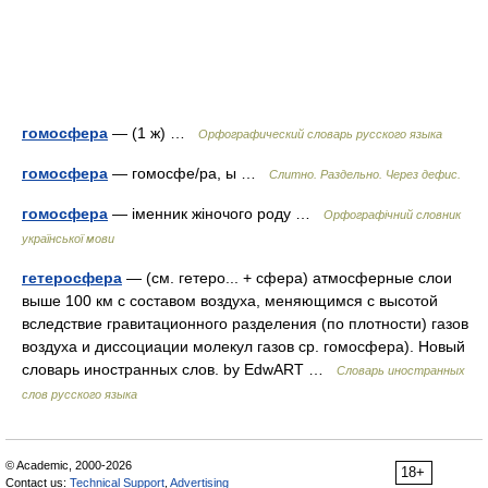
гомосфера
— (1 ж) …
Орфографический словарь русского языка
гомосфера
— гомосфе/ра, ы …
Слитно. Раздельно. Через дефис.
гомосфера
— іменник жіночого роду …
Орфографічний словник
української мови
гетеросфера
— (см. гетеро... + сфера) атмосферные слои
выше 100 км с составом воздуха, меняющимся с высотой
вследствие гравитационного разделения (по плотности) газов
воздуха и диссоциации молекул газов ср. гомосфера). Новый
словарь иностранных слов. by EdwART …
Словарь иностранных
слов русского языка
© Academic, 2000-2026
18+
Contact us:
Technical Support
,
Advertising